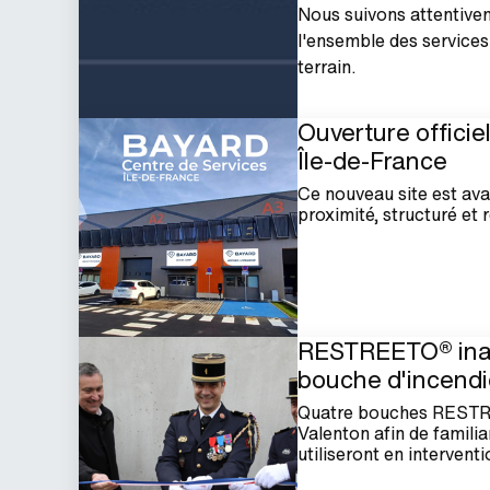
Nous suivons attentivem
l'ensemble des services
terrain.
Ouverture officie
Île‑de‑France
Ce nouveau site est ava
proximité, structuré et 
RESTREETO® inaug
bouche d'incendie
Quatre bouches RESTREET
Valenton afin de famili
utiliseront en interventi