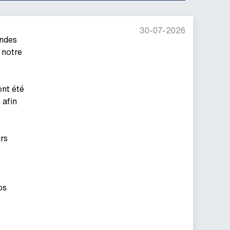
30-07-2026
andes
 notre
ont été
 afin
rs
os